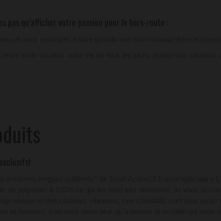
s pas qu’afficher votre passion pour le hors-route :
eau et vous participez à faire grandir une communauté fière et pass
 entre amis ou dans votre vie de tous les jours, portez vos couleurs a
oduits
exclusifs!
ils à manches longues sublimés* de Sport Active23 Édition spéciale 
its de polyester à 100% ce qui les rend très résistants, ils vous acc
esign unique et des couleurs vibrantes, ces chandails sont plus qu’un 
mes et femmes, il ne vous reste plus qu’à trouver le modèle qui vous 