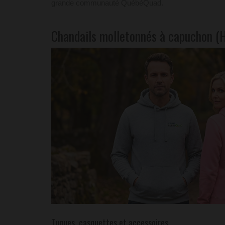
grande communauté QuébéQuad.
Chandails molletonnés à capuchon (
Tuques, casquettes et accessoires