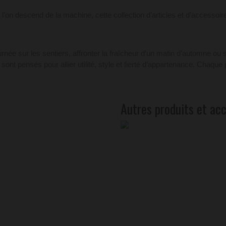
 l’on descend de la machine, cette collection d’articles et d’accesso
urnée sur les sentiers, affronter la fraîcheur d’un matin d’automne ou
nt pensés pour allier utilité, style et fierté d’appartenance. Chaque 
Autres produits et ac
SOUTENEZ VOTRE CLUB AVEC STYLE!