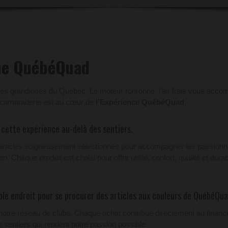
que QuébéQuad
ges grandioses du Québec. Le moteur ronronne, l’air frais vous acco
de camaraderie est au cœur de
l’Expérience QuébéQuad
.
cette expérience au-delà des sentiers.
’articles soigneusement sélectionnés pour accompagner les passionn
haque produit est choisi pour offrir utilité, confort, qualité et durabi
ple endroit pour se procurer des articles aux couleurs de QuébéQua
our notre réseau de clubs. Chaque achat contribue directement au fin
de sentiers qui rendent notre passion possible.