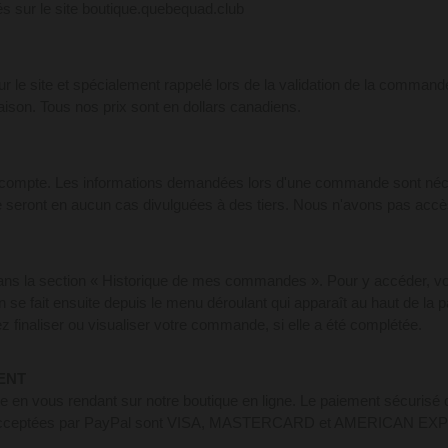
és sur le site boutique.quebequad.club
r le site et spécialement rappelé lors de la validation de la command
aison. Tous nos prix sont en dollars canadiens.
compte. Les informations demandées lors d'une commande sont néces
ne seront en aucun cas divulguées à des tiers. Nous n'avons pas accè
ans la section « Historique de mes commandes ». Pour y accéder, v
n se fait ensuite depuis le menu déroulant qui apparaît au haut de la 
 finaliser ou visualiser votre commande, si elle a été complétée.
ENT
 en vous rendant sur notre boutique en ligne. Le paiement sécurisé de
dit acceptées par PayPal sont VISA, MASTERCARD et AMERICAN EXP