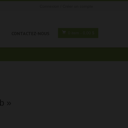
Connexion / Créer un compte
CONTACTEZ-NOUS
0 item
- 0,00 $
b »